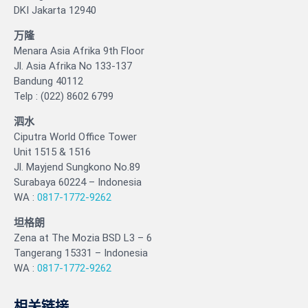
DKI Jakarta 12940
万隆
Menara Asia Afrika 9th Floor
Jl. Asia Afrika No 133-137
Bandung 40112
Telp : (022) 8602 6799
泗水
Ciputra World Office Tower
Unit 1515 & 1516
Jl. Mayjend Sungkono No.89
Surabaya 60224 – Indonesia
WA :
0817-1772-9262
坦格朗
Zena at The Mozia BSD L3 – 6
Tangerang 15331 – Indonesia
WA :
0817-1772-9262
相关链接